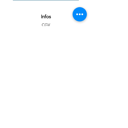
Infos
CGV
FAQ
A propos
Contact
Art
Portfolio
Tableaux disponibles
Impressions d'art
Blog
Réseaux sociaux
Facebook
Instagram
Youtube