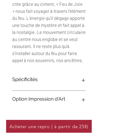
crée grâce au ciment, « Feu de Joie
» nous fait voyager à travers l’élément
du feu. L’énergie qu’il dégage apporte
une touche de mystère et fait appel à
la nostalgie. Le mouvement circulaire
au centre nous englobe et se veut
rassurant. Il ne reste plus qu’à
s’installer autour du feu pour faire
appel à nos souvenirs, nos ancêtres.
Spécificités
Œuvre originale et unique
Option Impression d'Art
Ciment, charbon, acrylique, huile sur
toile 3D
Format 80 x 80 x 4 cm
Les impressions d'art sont
Mai 2022
des
reproductions à partir de photos
Signature devant et au dos
HD
des œuvres originales et
Acheter une repro ( à partir de 25€)
Livré avec certificat d'authenticité
imprimées sur du papier Fine Art