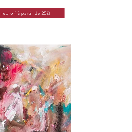
repro ( à partir de 25€)
Art print