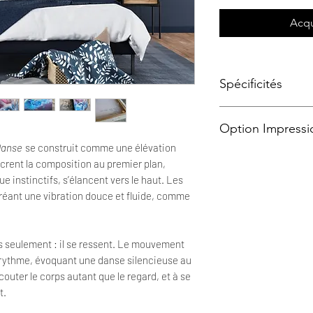
Acqu
Spécificités
Œuvre originale et u
Option Impressi
Sable, acrylique, huil
Format 100 x 50 x 5 
anse
se construit comme une élévation
2022
Les impressions d'art
rent la composition au premier plan,
Signature devant et 
photos HD
des œuvre
e instinctifs, s’élancent vers le haut. Les
Livré avec certificat 
papier Fine Art 310g
 créant une vibration douce et fluide, comme
imprimeur spécialisé e
meilleur rendu possib
> Acheter une repro 
s seulement : il se ressent. Le mouvement
La densité du papier 
 rythme, évoquant une danse silencieuse au
produit de qualité po
couleurs.
En savoir pl
couter le corps autant que le regard, et à se
t.