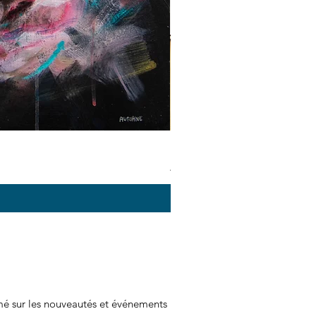
Enchevêtrées - Art print
Prix promotionnel
À partir de
40,00 €
rmé sur les nouveautés et événements