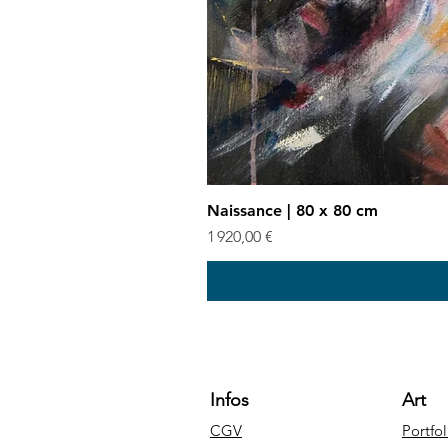
Naissance | 80 x 80 cm
Prix
1 920,00 €
Infos
Art
CGV
Portfol