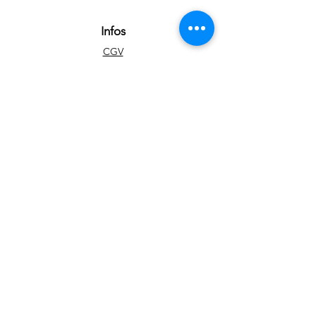
Infos
CGV
FAQ
A propos
Contact
Art
Portfolio
Tableaux disponibles
Impressions d'art
Blog
Réseaux sociaux
Facebook
Instagram
Youtube
Newsletter