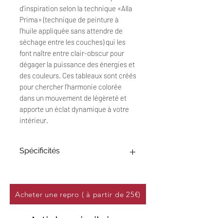
d’inspiration selon la technique «Alla
Prima» (technique de peinture à
l’huile appliquée sans attendre de
séchage entre les couches) qui les
font naître entre clair-obscur pour
dégager la puissance des énergies et
des couleurs. Ces tableaux sont créés
pour chercher l’harmonie colorée
dans un mouvement de légèreté et
apporte un éclat dynamique à votre
intérieur.
Spécificités
Œuvre Originale : 20 x 20 cm
Technique : Peinture à l'huile sur
papier 250 g/m²
Acheter une repro ( à partir de 25€)
Titre : "Wonderland #12"
Date : Novembre 2024