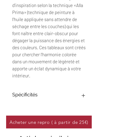
d’inspiration selon la technique «Alla
Prima» (technique de peinture à
l’huile appliquée sans attendre de
séchage entre les couches) qui les
font naître entre clair-obscur pour
dégager la puissance des énergies et
des couleurs. Ces tableaux sont créés
pour chercher l’harmonie colorée
dans un mouvement de légèreté et
apporte un éclat dynamique à votre
intérieur.
Spécificités
Œuvre Originale : 20 x 20 cm
Technique : Peinture à l'huile sur
papier 250 g/m²
Acheter une repro ( à partir de 25€)
Titre : "Wonderland #16"
Date : Novembre 2024