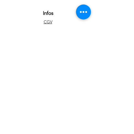
Infos
CGV
FAQ
A propos
Contact
Art
Portfolio
Tableaux disponibles
Impressions d'art
Blog
Réseaux sociaux
Facebook
Instagram
Youtube
Newsletter