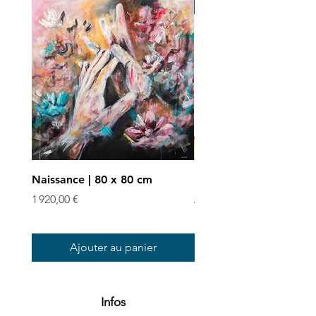
Art print
Naissance | 80 x 80 cm
Enchevêtrées - Art prin
Prix
Prix promotionnel
1 920,00 €
À partir de
Ajouter au panier
Infos