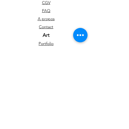
CGV
FAQ
A propos
Contact
Art
Portfolio
Tableaux disponibles
Impressions d'art
Blog
Réseaux sociaux
Facebook
Instagram
Youtube
Newsletter
Pour rester informé sur les nouveautés et
événements