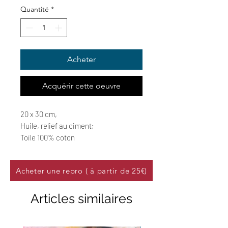
Quantité
*
Acheter
Acquérir cette oeuvre
20 x 30 cm,
Huile, relief au ciment;
Toile 100% coton
Acheter une repro ( à partir de 25€)
Articles similaires