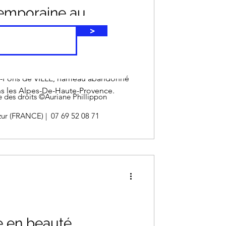
temporaine au
oules : Un Voyage
>
tre relation à la
mporains de l'artiste Auriane
int-Pons de VILLE, hameau abandonné
s les Alpes-De-Haute-Provence.
re des droits ©Auriane Phillippon
ur (FRANCE) | 07 69 52 08 71
e en beauté