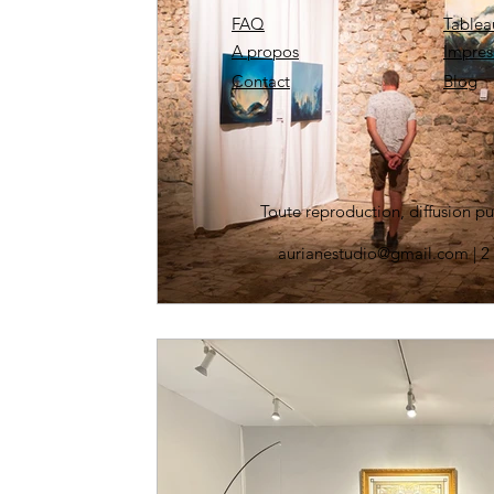
FAQ
Tablea
A propos
Impres
Contact
Blog
Toute reproduction, diffusion pu
aurianestudio@gmail.com
| 2