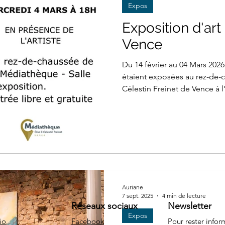
Expos
Exposition d'ar
Vence
Du 14 février au 04 Mars 202
étaient exposées au rez-de-
Célestin Freinet de Vence à l
Gamin'rient" pour emmener l
Auriane
7 sept. 2025
4 min de lecture
Réseaux sociaux
Newsletter
Expos
io
Facebook
Pour rester info