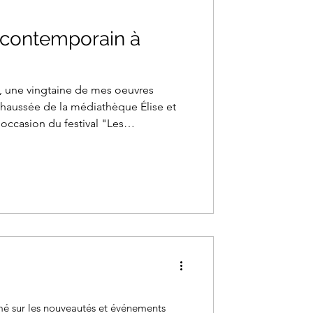
t contemporain à
6, une vingtaine de mes oeuvres
chaussée de la médiathèque Élise et
'occasion du festival "Les
es Vençois vers des pays merveilleux.
rmé sur les nouveautés et événements