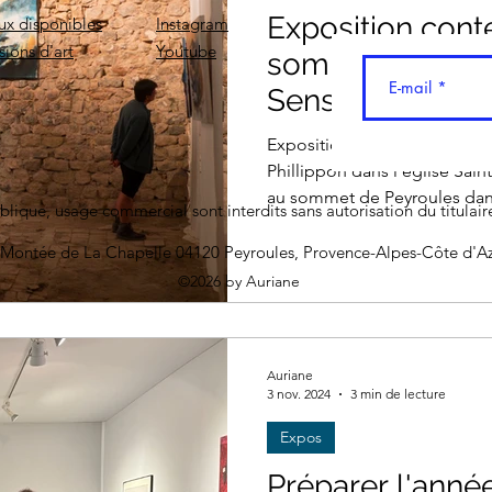
Exposition con
ux disponibles
Instagram
sions d'art
Youtube
sommet de Peyr
Sensoriel sur no
nature.
Exposition de tableaux conte
Phillippon dans l'église Sa
au sommet de Peyroules dan
blique, usage commercial sont interdits sans autorisation du titulai
 Montée de La Chapelle 04120 Peyroules, Provence-Alpes-Côte d'Az
©2026 by Auriane
Auriane
3 nov. 2024
3 min de lecture
Expos
Préparer l'anné