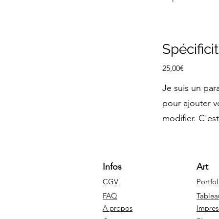
Spécifici
25,00€
Je suis un par
pour ajouter v
modifier. C'est
Infos
Art
CGV
Portfol
FAQ
Tablea
A propos
Impres