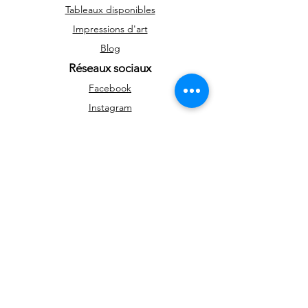
Tableaux disponibles
Impressions d'art
Blog
Réseaux sociaux
Facebook
Instagram
Youtube
Newsletter
Pour rester informé sur les nouveautés et
événements
>
Toute reproduction, diffusion publique, usage
commercial sont interdits sans autorisation du