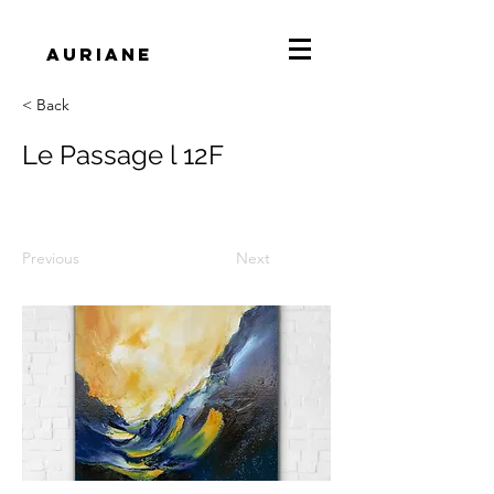
Auriane
< Back
Le Passage l 12F
Previous
Next