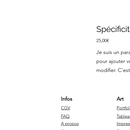
Spécifici
25,00€
Je suis un par
pour ajouter v
modifier. C'est
Infos
Art
CGV
Portfol
FAQ
Tablea
A propos
Impres