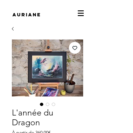
Auriane
L'année du
Dragon
Prix
À partir de
360,00€