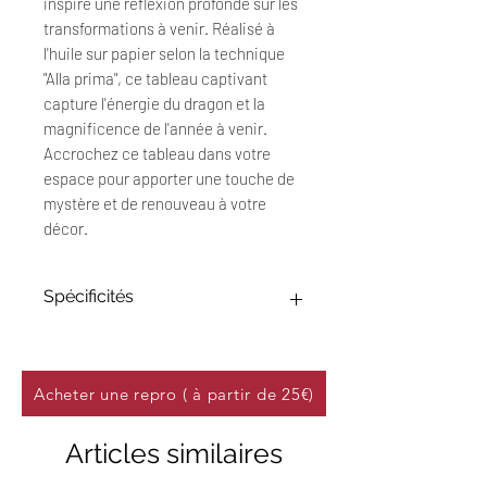
inspire une réflexion profonde sur les 
transformations à venir. Réalisé à 
l'huile sur papier selon la technique 
"Alla prima", ce tableau captivant 
capture l'énergie du dragon et la 
magnificence de l'année à venir. 
Accrochez ce tableau dans votre 
espace pour apporter une touche de 
mystère et de renouveau à votre 
décor.
Spécificités
Œuvre Originale : 30 x 40 cm
Technique : Peinture à l'huile sur
papier effet toile 250 g/m²
Acheter une repro ( à partir de 25€)
Titre : "L'Année du Dragon"
Date : Février 2024
Articles similaires
Cette œuvre unique, réalisée à la
peinture à l'huile, met en valeur un