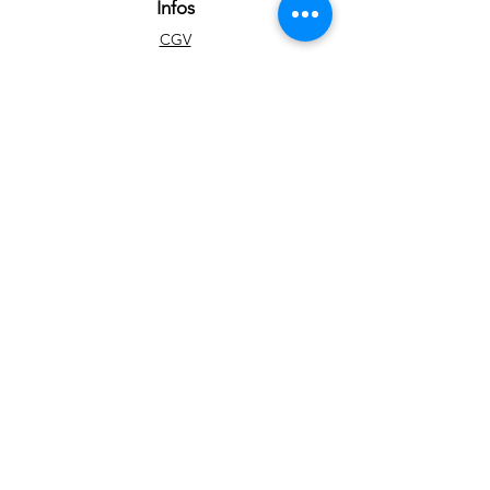
Infos
pleinement l'attention.
CGV
FAQ
A propos
Contact
Art
Portfolio
Tableaux disponibles
Impressions d'art
Blog
Réseaux sociaux
Facebook
Instagram
Youtube
Newsletter
Pour rester informé sur les nouveautés et