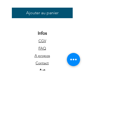
Ajouter au panier
Infos
CGV
FAQ
A propos
Contact
Art
Portfolio
Tableaux disponibles
Impressions d'art
Blog
Réseaux sociaux
Facebook