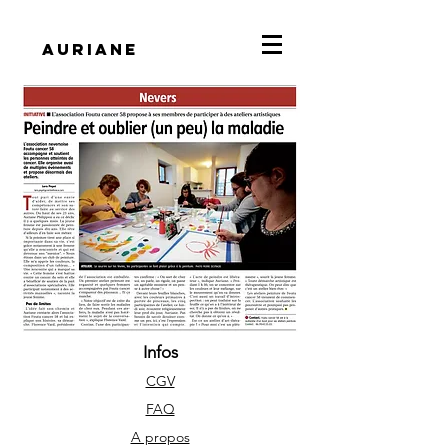
Auriane
Infos
CGV
FAQ
A propos